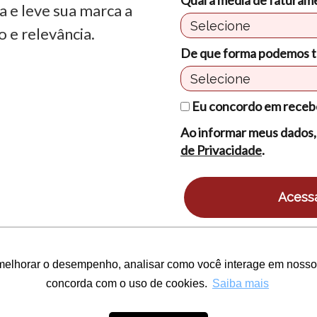
a e leve sua marca a
 e relevância.
De que forma podemos t
Eu concordo em receb
Ao informar meus dados,
de Privacidade
.
Acessa
melhorar o desempenho, analisar como você interage em nosso sit
melhorar o desempenho, analisar como você interage em nosso sit
concorda com o uso de cookies.
concorda com o uso de cookies.
Saiba mais
Saiba mais