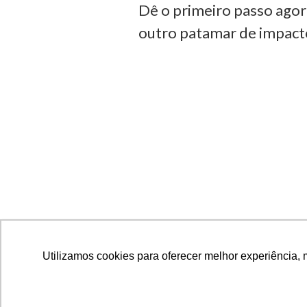
Dê o primeiro passo agor
outro patamar de impacto
Utilizamos cookies para oferecer melhor experiência, 
Utilizamos cookies para oferecer melhor experiência, 