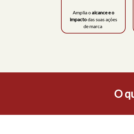
Amplia o
alcance e o
impacto
das suas ações
de marca
O qu