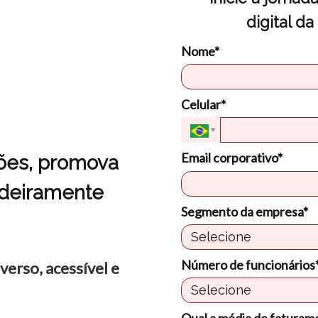
digital d
Nome*
Celular*
Email corporativo*
ções, promova
adeiramente
Segmento da empresa*
Número de funcionários
iverso, acessível e
Qual a média de faturam