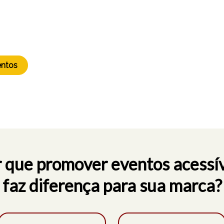
eis
é proporcionar
ior número de
entos
 que promover eventos acessí
faz diferença para sua marca?