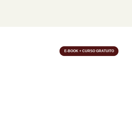
E-BOOK + CURSO GRATUITO
Acessibilidade e
Guia Prático par
Inclusivas
Mais do que encontros,
eventos
trocas e conexões compartilha