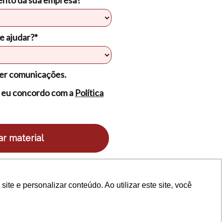
e ajudar?*
er comunicações.
 eu concordo com a
Política
r material
e e personalizar conteúdo. Ao utilizar este site, você
e e personalizar conteúdo. Ao utilizar este site, você