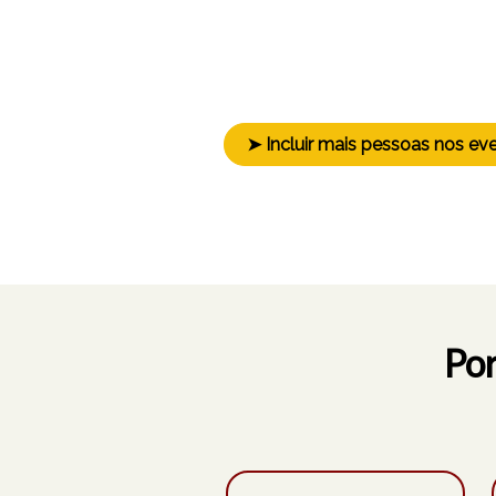
Tornar esses
momentos acessív
experiências plenas para um ma
participantes
.
➤ Incluir mais pessoas nos ev
Por