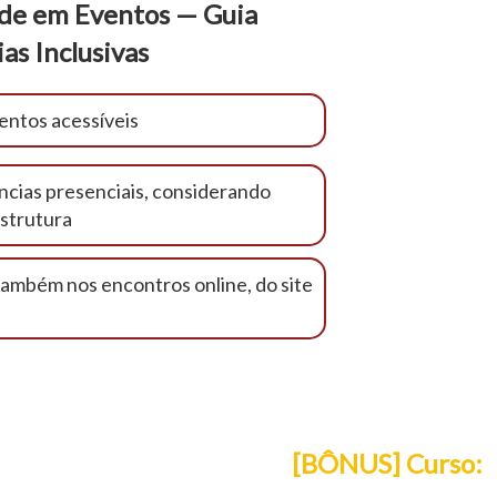
ade em Eventos — Guia
as Inclusivas
entos acessíveis
ências presenciais, considerando
estrutura
também nos encontros online, do site
🎥
[BÔNUS] Curso:
A